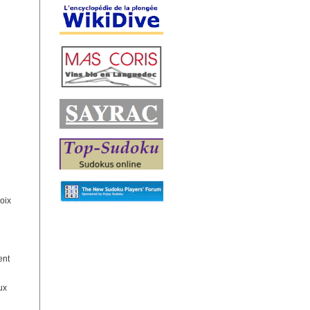
hoix
ent
ux