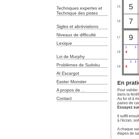
5
L5
Techniques expertes et
Technique des pistes
7
L6
Sigles et abréviations
Niveaux de difficulté
9
L7
Lexique
1
3
4
L8
Loi de Murphy
2
3
Problèmes de Sudoku
4
L9
AI Escargot
Easter Monster
En prati
A propos de ...
Pour valider 
dans la fenêt
Contact
Au fur et à m
paires de ca
Essayez sur 
Il suffit ens
à l'écran, soi
A chaque sais
étapes de sa