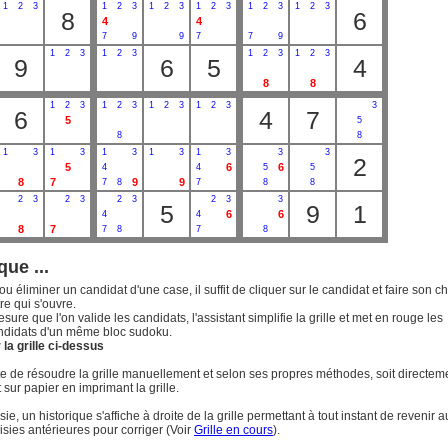
1
2
3
1
2
3
1
2
3
1
2
3
1
2
3
1
2
3
8
6
4
4
7
9
9
7
7
9
1
2
3
1
2
3
1
2
3
1
2
3
9
6
5
4
8
8
1
2
3
1
2
3
1
2
3
1
2
3
3
6
4
7
5
5
8
8
1
3
1
3
1
3
1
3
1
3
3
3
2
5
6
6
4
4
5
5
8
7
9
9
7
8
7
8
8
2
3
2
3
2
3
2
3
3
5
9
1
6
6
4
4
8
7
7
8
7
8
que ...
ou éliminer un candidat d'une case, il suffit de cliquer sur le candidat et faire son c
re qui s'ouvre.
esure que l'on valide les candidats, l'assistant simplifie la grille et met en rouge les
ndidats d'un même bloc sudoku.
la grille ci-dessus
uite de résoudre la grille manuellement et selon ses propres méthodes, soit directem
t sur papier en imprimant la grille.
ie, un historique s'affiche à droite de la grille permettant à tout instant de revenir a
isies antérieures pour corriger (Voir
Grille en cours
).