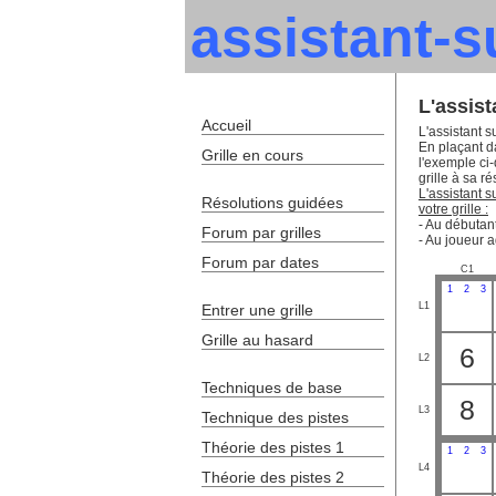
assistant-
L'assis
Accueil
L'assistant s
En plaçant da
Grille en cours
l'exemple ci
grille à sa ré
L'assistant 
Résolutions guidées
votre grille :
- Au débutant
Forum par grilles
- Au joueur a
Forum par dates
C1
1
2
3
L1
Entrer une grille
Grille au hasard
6
L2
Techniques de base
8
L3
Technique des pistes
Théorie des pistes 1
1
2
3
L4
Théorie des pistes 2