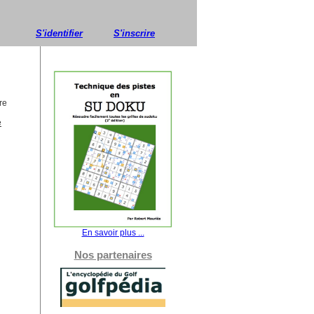
S'identifier
S'inscrire
re
e
En savoir plus ...
Nos partenaires