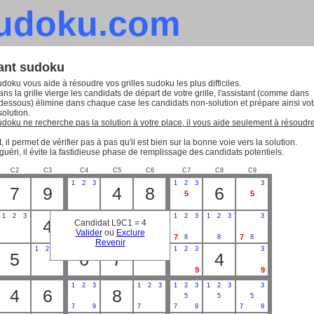
sudoku.com
tant sudoku
udoku vous aide à résoudre vos grilles sudoku les plus difficiles.
ns la grille vierge les candidats de départ de votre grille, l'assistant (comme dans
-dessous) élimine dans chaque case les candidats non-solution et prépare ainsi vot
solution.
sudoku ne recherche pas la solution à votre place, il vous aide seulement à résoudr
, il permet de vérifier pas à pas qu'il est bien sur la bonne voie vers la solution.
guéri, il évite la fastidieuse phase de remplissage des candidats potentiels.
C2
C3
C4
C5
C6
C7
C8
C9
1
2
3
1
2
3
3
7
9
4
8
6
5
5
1
2
3
1
2
3
1
2
3
1
2
3
3
4
5
9
Candidat L9C1 = 4
Valider
ou
Exclure
7
7
8
8
8
Revenir
1
2
3
1
2
3
1
2
3
3
5
6
7
4
9
9
1
2
3
1
2
3
1
2
3
1
2
3
3
4
6
8
5
5
5
7
9
7
7
9
7
9