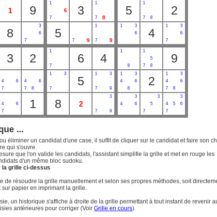
1
1
1
9
3
5
2
1
6
8
7
7
7
8
3
1
1
3
1
3
8
5
4
6
6
6
9
9
7
7
7
7
1
1
1
3
2
6
4
9
5
7
8
7
8
1
3
1
3
1
3
1
3
5
2
4
6
4
6
4
6
4
6
7
7
8
7
7
9
8
7
8
3
3
3
3
1
8
2
4
6
4
6
5
4
5
6
7
7
9
7
7
que ...
ou éliminer un candidat d'une case, il suffit de cliquer sur le candidat et faire son c
re qui s'ouvre.
esure que l'on valide les candidats, l'assistant simplifie la grille et met en rouge les
ndidats d'un même bloc sudoku.
la grille ci-dessus
uite de résoudre la grille manuellement et selon ses propres méthodes, soit directem
t sur papier en imprimant la grille.
ie, un historique s'affiche à droite de la grille permettant à tout instant de revenir a
isies antérieures pour corriger (Voir
Grille en cours
).