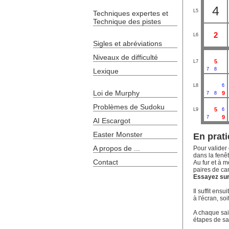
4
L5
Techniques expertes et
Technique des pistes
2
L6
Sigles et abréviations
Niveaux de difficulté
5
L7
7
8
Lexique
L8
6
Loi de Murphy
9
7
8
Problèmes de Sudoku
5
L9
6
9
7
AI Escargot
Easter Monster
En prati
A propos de ...
Pour valider 
dans la fenêt
Contact
Au fur et à m
paires de ca
Essayez sur 
Il suffit ens
à l'écran, soi
A chaque sais
étapes de sa