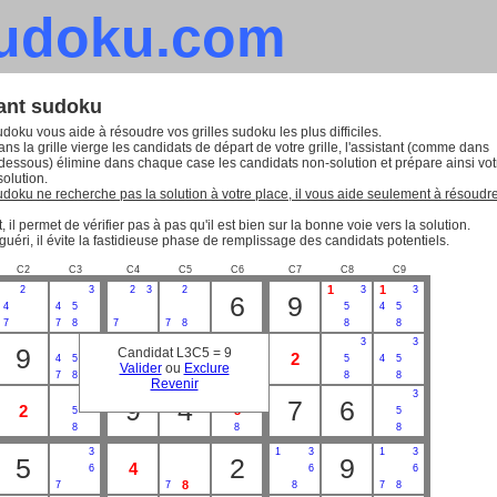
sudoku.com
tant sudoku
udoku vous aide à résoudre vos grilles sudoku les plus difficiles.
ns la grille vierge les candidats de départ de votre grille, l'assistant (comme dans
-dessous) élimine dans chaque case les candidats non-solution et prépare ainsi vot
solution.
sudoku ne recherche pas la solution à votre place, il vous aide seulement à résoudr
, il permet de vérifier pas à pas qu'il est bien sur la bonne voie vers la solution.
guéri, il évite la fastidieuse phase de remplissage des candidats potentiels.
C2
C3
C4
C5
C6
C7
C8
C9
1
1
2
3
2
3
2
3
3
6
9
4
4
5
5
4
5
7
7
8
7
7
8
8
8
3
2
3
3
3
3
9
1
Candidat L3C5 = 9
2
6
5
4
5
5
4
5
Valider
ou
Exclure
7
8
7
7
8
8
8
Revenir
3
3
3
9
4
7
6
2
5
5
5
8
8
8
3
1
3
1
3
5
2
9
4
6
6
6
8
7
7
8
7
8