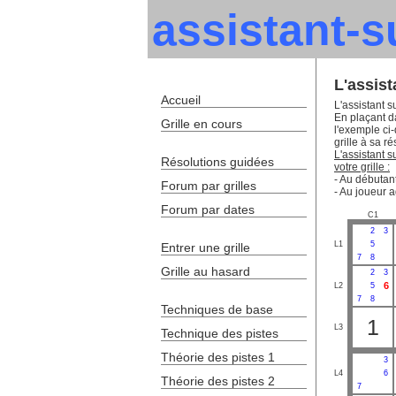
assistant-
L'assis
Accueil
L'assistant s
En plaçant da
Grille en cours
l'exemple ci
grille à sa ré
L'assistant 
Résolutions guidées
votre grille :
- Au débutant
Forum par grilles
- Au joueur a
Forum par dates
C1
2
3
L1
5
Entrer une grille
7
8
Grille au hasard
2
3
6
L2
5
7
8
Techniques de base
1
L3
Technique des pistes
Théorie des pistes 1
3
L4
6
Théorie des pistes 2
7