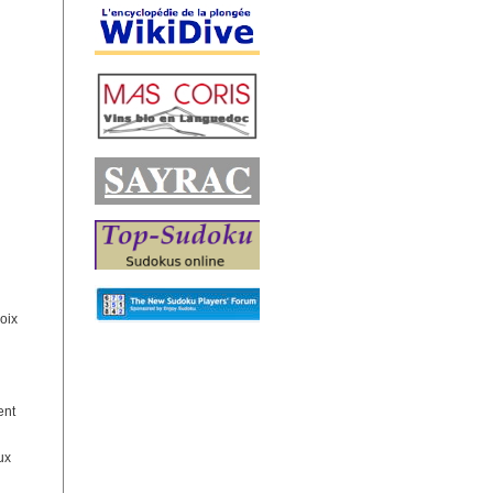
hoix
ent
ux