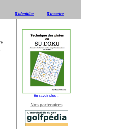
S'identifier
S'inscrire
re
e
En savoir plus ...
Nos partenaires