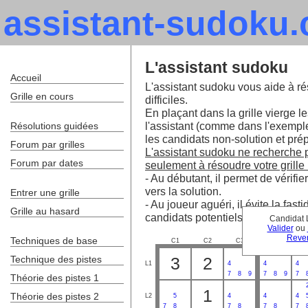
assistant-sudoku
L'assistant sudoku
Accueil
L'assistant sudoku vous aide à ré
Grille en cours
difficiles.
En plaçant dans la grille vierge le
l'assistant (comme dans l'exempl
Résolutions guidées
les candidats non-solution et prépa
Forum par grilles
L'assistant sudoku ne recherche pa
Forum par dates
seulement à résoudre votre grille 
- Au débutant, il permet de vérifie
vers la solution.
Entrer une grille
- Au joueur aguéri, il évite la fa
Grille au hasard
candidats potentiels.
Candidat 
Valider
ou
Reven
Techniques de base
C1
C2
C3
C4
C
1
Technique des pistes
3
2
L1
4
4
4
7
8
9
7
8
9
7
Théorie des pistes 1
1
Théorie des pistes 2
L2
5
4
4
4
7
8
7
8
7
8
7