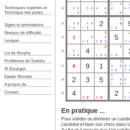
1
3
Techniques expertes et
L3
5
6
5
6
4
6
4
4
Technique des pistes
9
9
9
3
2
6
L4
5
6
5
6
Sigles et abréviations
7
8
7
8
7
8
Niveaux de difficulté
3
5
1
L5
6
6
Lexique
7
8
7
8
9
7
3
3
4
L6
5
Loi de Murphy
7
8
9
7
8
9
7
8
Problèmes de Sudoku
3
9
1
6
L7
4
6
4
AI Escargot
7
8
7
1
Easter Monster
2
3
5
L8
4
6
4
A propos de ...
7
9
7
4
2
Contact
L9
7
8
7
8
7
En pratique ...
Pour valider ou éliminer un candida
candidat et faire son choix dans la
Au fur et à mesure que l'on valide l