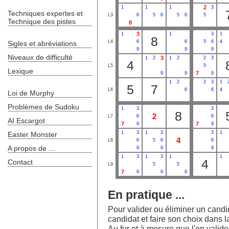
2
1
1
1
3
Techniques expertes et
L3
6
5
6
5
6
5
Technique des pistes
8
3
1
1
3
1
8
L4
6
6
5
6
4
Sigles et abréviations
9
9
9
Niveaux de difficulté
3
1
2
1
2
2
3
4
L5
5
Lexique
7
9
9
9
1
2
2
3
1
5
7
L6
6
6
4
Loi de Murphy
Problèmes de Sudoku
1
3
3
8
2
L7
6
6
AI Escargot
7
7
9
9
1
3
1
3
3
1
Easter Monster
4
L8
6
5
6
6
A propos de ...
9
9
9
1
3
1
3
1
1
4
Contact
L9
5
5
7
9
9
9
En pratique ...
Pour valider ou éliminer un candida
candidat et faire son choix dans la
Au fur et à mesure que l'on valide l