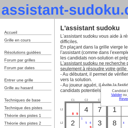
assistant-sudoku
L'assistant sudoku
Accueil
L'assistant sudoku vous aide à ré
Grille en cours
difficiles.
En plaçant dans la grille vierge le
l'assistant (comme dans l'exempl
Résolutions guidées
les candidats non-solution et prépa
Forum par grilles
L'assistant sudoku ne recherche pa
Forum par dates
seulement à résoudre votre grille 
- Au débutant, il permet de vérifie
vers la solution.
Entrer une grille
- Au joueur aguéri, il évite la fa
Grille au hasard
candidats potentiels.
Candidat 
Valider
ou
Reven
Techniques de base
C1
C2
C3
C4
C
Technique des pistes
4
7
1
L1
8
9
Théorie des pistes 1
1
2
3
8
Théorie des pistes 2
L2
5
6
4
9