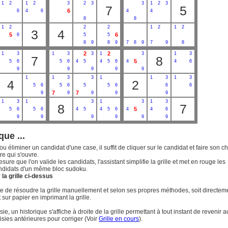
1
2
1
2
3
2
3
3
1
2
3
7
5
6
6
4
6
4
4
8
8
1
2
2
2
1
2
1
2
3
4
5
6
6
5
5
8
9
8
9
7
8
9
7
9
8
2
2
1
3
1
3
3
1
3
1
3
7
8
5
5
6
5
6
4
5
4
5
6
4
4
6
9
9
9
9
9
1
1
3
3
1
1
3
1
3
4
2
5
6
5
6
5
5
6
6
6
7
7
9
9
9
9
9
1
3
1
3
1
3
1
3
8
7
5
5
6
5
6
4
5
4
5
6
4
4
6
9
9
9
9
9
9
que ...
ou éliminer un candidat d'une case, il suffit de cliquer sur le candidat et faire son c
re qui s'ouvre.
esure que l'on valide les candidats, l'assistant simplifie la grille et met en rouge les
ndidats d'un même bloc sudoku.
la grille ci-dessus
uite de résoudre la grille manuellement et selon ses propres méthodes, soit directem
t sur papier en imprimant la grille.
ie, un historique s'affiche à droite de la grille permettant à tout instant de revenir a
isies antérieures pour corriger (Voir
Grille en cours
).