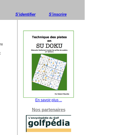
S'identifier
S'inscrire
re
e
En savoir plus ...
Nos partenaires