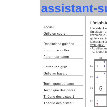
assistant-
L'assis
Accueil
L'assistant s
En plaçant da
Grille en cours
l'exemple ci
grille à sa ré
L'assistant 
Résolutions guidées
votre grille :
- Au débutant
Forum par grilles
- Au joueur a
Forum par dates
C1
1
3
L1
4
6
Entrer une grille
Grille au hasard
3
L2
4
Techniques de base
5
L3
Technique des pistes
Théorie des pistes 1
L4
4
Théorie des pistes 2
7