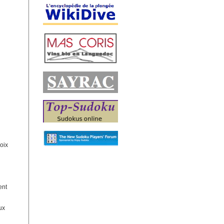
hoix
ent
ux