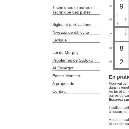
9
L5
Techniques expertes et
Technique des pistes
1
L6
6
Sigles et abréviations
7
1
3
Niveaux de difficulté
L7
6
Lexique
8
L8
Loi de Murphy
2
Problèmes de Sudoku
L9
AI Escargot
Easter Monster
En prati
A propos de ...
Pour valider 
dans la fenêt
Contact
Au fur et à m
paires de ca
Essayez sur 
Il suffit ens
à l'écran, soi
A chaque sais
étapes de sa