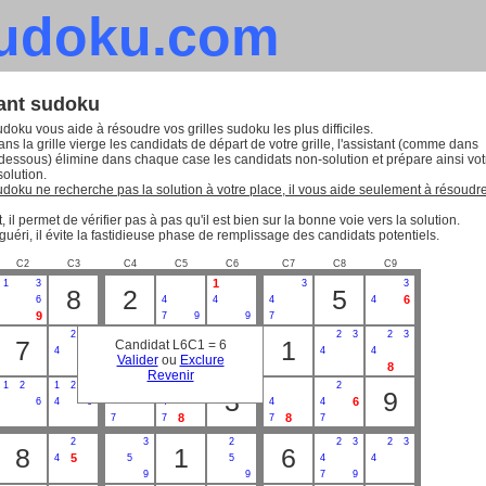
sudoku.com
tant sudoku
udoku vous aide à résoudre vos grilles sudoku les plus difficiles.
ns la grille vierge les candidats de départ de votre grille, l'assistant (comme dans
-dessous) élimine dans chaque case les candidats non-solution et prépare ainsi vot
solution.
sudoku ne recherche pas la solution à votre place, il vous aide seulement à résoudr
, il permet de vérifier pas à pas qu'il est bien sur la bonne voie vers la solution.
guéri, il évite la fastidieuse phase de remplissage des candidats potentiels.
C2
C3
C4
C5
C6
C7
C8
C9
1
1
3
3
3
8
2
5
6
6
4
4
4
4
9
7
9
9
7
2
2
3
2
3
7
6
1
Candidat L6C1 = 6
5
5
4
4
4
4
Valider
ou
Exclure
9
8
8
9
9
Revenir
1
1
2
1
2
2
3
9
6
6
4
6
4
4
4
8
8
7
7
7
7
2
3
2
2
3
2
3
8
1
6
5
4
5
5
4
4
9
9
7
9