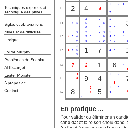
1
3
1
2
4
Techniques expertes et
9
L3
Technique des pistes
7
2
2
1
L4
5
6
5
6
6
5
Sigles et abréviations
8
8
7
8
Niveaux de difficulté
3
2
3
2
3
1
1
4
L5
5
6
5
6
6
4
5
4
Lexique
9
8
8
9
7
8
3
1
7
4
L6
5
6
4
5
Loi de Murphy
9
8
Problèmes de Sudoku
1
6
7
2
L7
4
AI Escargot
3
1
3
Easter Monster
9
4
6
L8
5
A propos de ...
8
3
1
3
8
5
Contact
6
L9
4
7
En pratique ...
Pour valider ou éliminer un candida
candidat et faire son choix dans la
Au fur et à mesure que l'on valide l