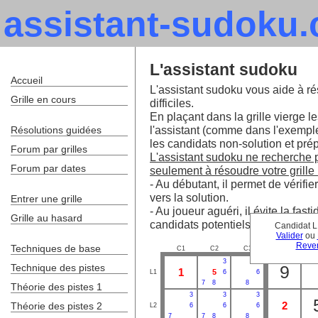
assistant-sudoku
L'assistant sudoku
Accueil
L'assistant sudoku vous aide à ré
Grille en cours
difficiles.
En plaçant dans la grille vierge le
l'assistant (comme dans l'exempl
Résolutions guidées
les candidats non-solution et prépa
Forum par grilles
L'assistant sudoku ne recherche pa
Forum par dates
seulement à résoudre votre grille 
- Au débutant, il permet de vérifie
vers la solution.
Entrer une grille
- Au joueur aguéri, il évite la fa
Grille au hasard
candidats potentiels.
Candidat L
Valider
ou
Reven
Techniques de base
C1
C2
C3
C4
C
3
3
1
Technique des pistes
9
1
5
L1
6
6
7
8
8
Théorie des pistes 1
3
3
3
2
Théorie des pistes 2
L2
6
6
6
7
7
8
8