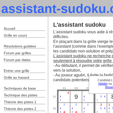
assistant-sudoku
L'assistant sudoku
Accueil
L'assistant sudoku vous aide à ré
Grille en cours
difficiles.
En plaçant dans la grille vierge le
l'assistant (comme dans l'exempl
Résolutions guidées
les candidats non-solution et prépa
Forum par grilles
L'assistant sudoku ne recherche pa
Forum par dates
seulement à résoudre votre grille 
- Au débutant, il permet de vérifie
vers la solution.
Entrer une grille
- Au joueur aguéri, il évite la fa
Grille au hasard
candidats potentiels.
Candidat L
Valider
ou
Reven
Techniques de base
C1
C2
C3
C4
C
3
3
Technique des pistes
9
L1
4
4
5
6
7
7
7
Théorie des pistes 1
2
1
2
2
2
Théorie des pistes 2
L2
4
4
4
5
6
4
8
8
7
7
7
7
7