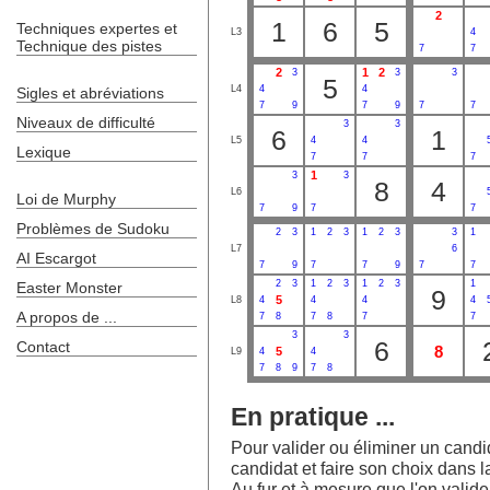
2
1
6
5
Techniques expertes et
L3
4
Technique des pistes
7
7
2
1
2
3
3
3
5
L4
4
4
Sigles et abréviations
7
9
7
9
7
7
Niveaux de difficulté
3
3
6
1
L5
4
4
Lexique
7
7
7
1
3
3
8
4
L6
Loi de Murphy
7
9
7
7
Problèmes de Sudoku
2
3
1
2
3
1
2
3
3
1
L7
6
AI Escargot
7
9
7
7
9
7
7
2
3
1
2
3
1
2
3
1
Easter Monster
9
5
L8
4
4
4
4
A propos de ...
7
8
7
8
7
7
3
3
6
Contact
8
5
L9
4
4
7
8
9
7
8
En pratique ...
Pour valider ou éliminer un candida
candidat et faire son choix dans la
Au fur et à mesure que l'on valide l