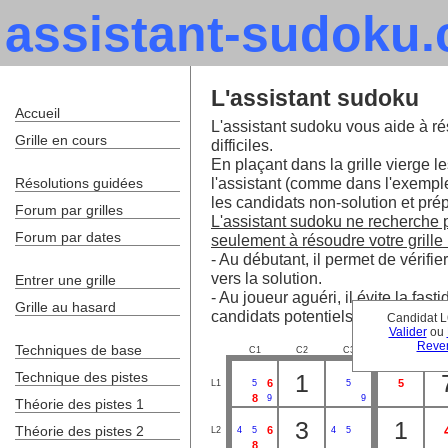
assistant-sudoku
L'assistant sudoku
Accueil
L'assistant sudoku vous aide à ré
Grille en cours
difficiles.
En plaçant dans la grille vierge le
l'assistant (comme dans l'exempl
Résolutions guidées
les candidats non-solution et prépa
Forum par grilles
L'assistant sudoku ne recherche pa
Forum par dates
seulement à résoudre votre grille 
- Au débutant, il permet de vérifie
vers la solution.
Entrer une grille
- Au joueur aguéri, il évite la fa
Grille au hasard
candidats potentiels.
Candidat L
Valider
ou
Reven
Techniques de base
C1
C2
C3
C4
C
2
Technique des pistes
1
6
5
L1
5
5
8
9
9
Théorie des pistes 1
3
1
Théorie des pistes 2
6
L2
4
5
4
5
8