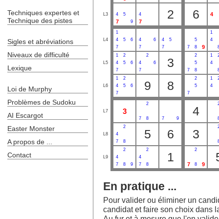
2
6
Techniques expertes et
4
L3
4
5
4
Technique des pistes
7
7
9
1
1
L4
4
5
6
4
6
4
5
5
4
Sigles et abréviations
9
7
7
7
7
8
Niveaux de difficulté
1
2
2
2
1
3
L5
4
5
6
4
6
5
4
Lexique
7
7
7
8
1
2
2
1
9
8
L6
4
5
6
5
4
Loi de Murphy
7
7
Problèmes de Sudoku
2
4
3
L7
AI Escargot
7
8
7
9
2
Easter Monster
5
6
3
L8
4
A propos de ...
7
8
2
2
2
1
Contact
L9
4
4
7
9
7
8
9
7
8
8
En pratique ...
Pour valider ou éliminer un candida
candidat et faire son choix dans la
Au fur et à mesure que l'on valide l