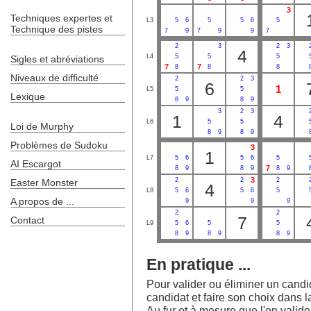
3
Techniques expertes et
L3
5
6
5
5
6
5
Technique des pistes
7
9
7
9
9
7
2
3
2
3
4
L4
5
5
5
Sigles et abréviations
7
7
8
8
8
Niveaux de difficulté
2
2
3
6
1
L5
5
5
Lexique
8
9
8
9
3
2
3
1
4
L6
5
5
Loi de Murphy
8
9
8
9
Problèmes de Sudoku
3
1
L7
5
6
5
6
5
AI Escargot
7
8
9
8
9
8
9
3
2
2
2
Easter Monster
4
L8
5
6
5
6
5
A propos de ...
9
9
9
2
2
7
Contact
L9
5
6
5
5
8
9
8
9
8
9
En pratique ...
Pour valider ou éliminer un candida
candidat et faire son choix dans la
Au fur et à mesure que l'on valide l