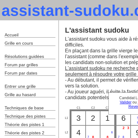
assistant-sudoku
L'assistant sudoku
Accueil
L'assistant sudoku vous aide à ré
Grille en cours
difficiles.
En plaçant dans la grille vierge le
l'assistant (comme dans l'exempl
Résolutions guidées
les candidats non-solution et prépa
Forum par grilles
L'assistant sudoku ne recherche pa
Forum par dates
seulement à résoudre votre grille 
- Au débutant, il permet de vérifie
vers la solution.
Entrer une grille
- Au joueur aguéri, il évite la fa
Grille au hasard
candidats potentiels.
Candidat L
Valider
ou
Reven
Techniques de base
C1
C2
C3
C4
C
Technique des pistes
3
2
1
6
L1
Théorie des pistes 1
2
3
4
Théorie des pistes 2
L2
6
8
8
7
7
8