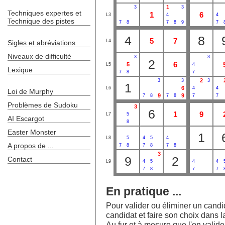
1
3
3
Techniques expertes et
1
6
L3
4
4
Technique des pistes
7
8
7
8
9
7
4
8
5
7
L4
Sigles et abréviations
Niveaux de difficulté
3
3
2
6
5
L5
4
Lexique
7
8
7
2
3
3
3
1
6
L6
4
4
Loi de Murphy
9
9
7
8
7
8
7
7
Problèmes de Sudoku
3
6
1
9
L7
5
AI Escargot
8
Easter Monster
1
L8
5
4
5
4
A propos de ...
7
8
7
8
7
8
3
9
2
Contact
L9
4
5
4
4
7
8
7
7
En pratique ...
Pour valider ou éliminer un candida
candidat et faire son choix dans la
Au fur et à mesure que l'on valide l