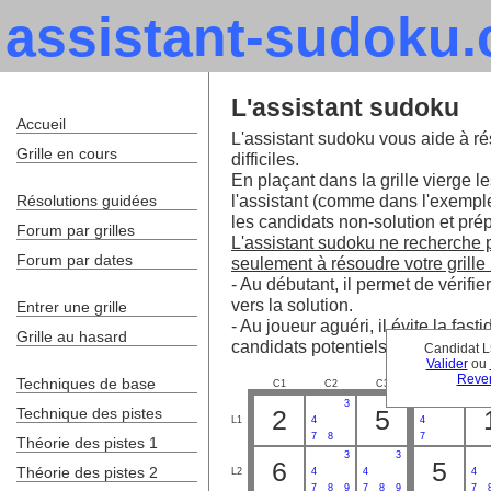
assistant-sudoku
L'assistant sudoku
Accueil
L'assistant sudoku vous aide à ré
Grille en cours
difficiles.
En plaçant dans la grille vierge le
l'assistant (comme dans l'exempl
Résolutions guidées
les candidats non-solution et prépa
Forum par grilles
L'assistant sudoku ne recherche pa
Forum par dates
seulement à résoudre votre grille 
- Au débutant, il permet de vérifie
vers la solution.
Entrer une grille
- Au joueur aguéri, il évite la fa
Grille au hasard
candidats potentiels.
Candidat L
Valider
ou
Reven
Techniques de base
C1
C2
C3
C4
C
3
3
Technique des pistes
2
5
L1
4
4
7
8
7
Théorie des pistes 1
3
3
6
5
Théorie des pistes 2
L2
4
4
4
7
8
9
7
8
9
7