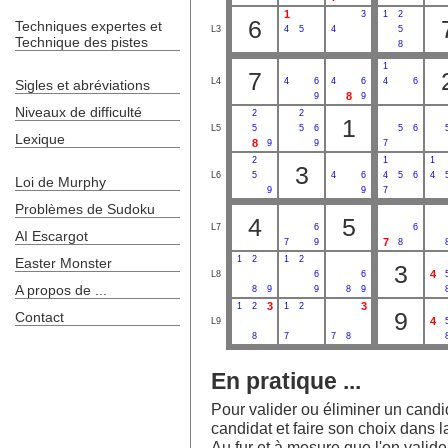
1
3
1
2
6
Techniques expertes et
L3
4
5
4
5
Technique des pistes
8
1
7
L4
4
6
4
6
4
6
Sigles et abréviations
8
9
9
Niveaux de difficulté
2
2
1
L5
5
5
6
5
6
Lexique
8
9
9
7
2
1
1
3
L6
5
4
6
4
5
6
4
Loi de Murphy
9
9
7
Problèmes de Sudoku
4
5
L7
6
6
AI Escargot
7
7
9
8
1
2
1
2
Easter Monster
3
4
L8
6
6
A propos de ...
8
9
9
8
9
3
3
1
2
1
2
9
Contact
4
L9
8
7
7
8
En pratique ...
Pour valider ou éliminer un candida
candidat et faire son choix dans la
Au fur et à mesure que l'on valide l