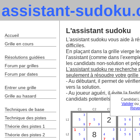
assistant-sudoku
L'assistant sudoku
Accueil
L'assistant sudoku vous aide à ré
Grille en cours
difficiles.
En plaçant dans la grille vierge le
l'assistant (comme dans l'exempl
Résolutions guidées
les candidats non-solution et prépa
Forum par grilles
L'assistant sudoku ne recherche pa
Forum par dates
seulement à résoudre votre grille 
- Au débutant, il permet de vérifie
vers la solution.
Entrer une grille
- Au joueur aguéri, il évite la fa
Grille au hasard
candidats potentiels.
Candidat L
Valider
ou
Reven
Techniques de base
C1
C2
C3
C4
C
3
Technique des pistes
2
L1
5
5
5
6
7
9
9
8
Théorie des pistes 1
1
3
3
1
2
1
8
Théorie des pistes 2
L2
5
4
5
6
7
9
9