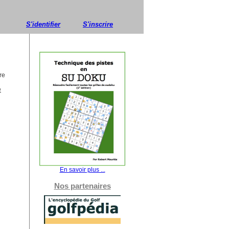
S'identifier
S'inscrire
re
e
En savoir plus ...
Nos partenaires