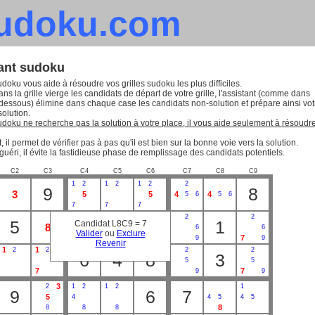
sudoku.com
tant sudoku
udoku vous aide à résoudre vos grilles sudoku les plus difficiles.
ns la grille vierge les candidats de départ de votre grille, l'assistant (comme dans
-dessous) élimine dans chaque case les candidats non-solution et prépare ainsi vot
solution.
sudoku ne recherche pas la solution à votre place, il vous aide seulement à résoudr
, il permet de vérifier pas à pas qu'il est bien sur la bonne voie vers la solution.
guéri, il évite la fastidieuse phase de remplissage des candidats potentiels.
C2
C3
C4
C5
C6
C7
C8
C9
1
2
1
2
1
2
2
9
8
3
5
5
4
4
5
6
5
6
7
7
7
2
2
2
2
5
3
1
Candidat L8C9 = 7
8
6
6
Valider
ou
Exclure
9
9
7
7
7
9
9
Revenir
1
1
2
2
2
2
6
4
8
3
5
5
7
7
9
9
3
2
1
2
1
2
1
9
6
7
5
4
4
5
4
5
8
8
8
8