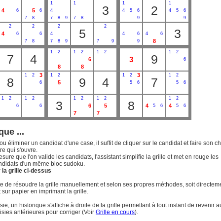
1
1
1
1
3
2
4
5
6
6
4
4
5
6
4
5
6
7
8
7
8
9
7
8
9
9
2
2
2
2
5
3
4
6
6
4
4
6
4
6
8
7
8
7
8
9
7
9
9
1
2
1
2
1
2
1
2
7
4
9
3
6
6
8
8
3
3
1
2
1
2
1
2
1
2
8
9
4
7
5
6
5
6
5
6
1
2
1
2
1
2
1
2
1
2
3
8
6
5
4
4
6
6
5
6
5
6
7
7
que ...
ou éliminer un candidat d'une case, il suffit de cliquer sur le candidat et faire son c
re qui s'ouvre.
esure que l'on valide les candidats, l'assistant simplifie la grille et met en rouge les
ndidats d'un même bloc sudoku.
la grille ci-dessus
uite de résoudre la grille manuellement et selon ses propres méthodes, soit directem
t sur papier en imprimant la grille.
ie, un historique s'affiche à droite de la grille permettant à tout instant de revenir a
isies antérieures pour corriger (Voir
Grille en cours
).