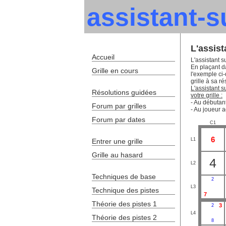
assistant-
L'assis
Accueil
L'assistant s
En plaçant da
Grille en cours
l'exemple ci
grille à sa ré
L'assistant 
Résolutions guidées
votre grille :
- Au débutant
Forum par grilles
- Au joueur a
Forum par dates
C1
6
L1
Entrer une grille
Grille au hasard
4
L2
Techniques de base
2
L3
Technique des pistes
7
Théorie des pistes 1
3
2
L4
Théorie des pistes 2
8