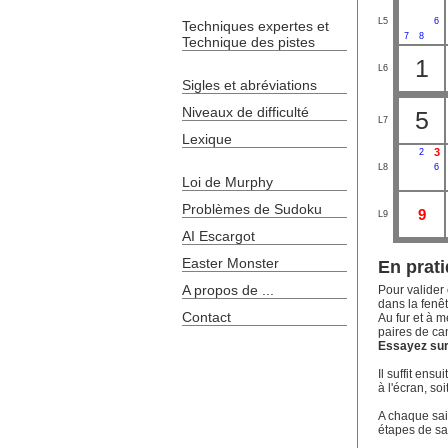
L5
6
Techniques expertes et
7
8
Technique des pistes
1
L6
Sigles et abréviations
Niveaux de difficulté
5
L7
Lexique
3
2
L8
6
Loi de Murphy
Problèmes de Sudoku
9
L9
AI Escargot
Easter Monster
En prati
A propos de ...
Pour valider 
dans la fenêt
Contact
Au fur et à m
paires de ca
Essayez sur 
Il suffit ens
à l'écran, soi
A chaque sais
étapes de sa