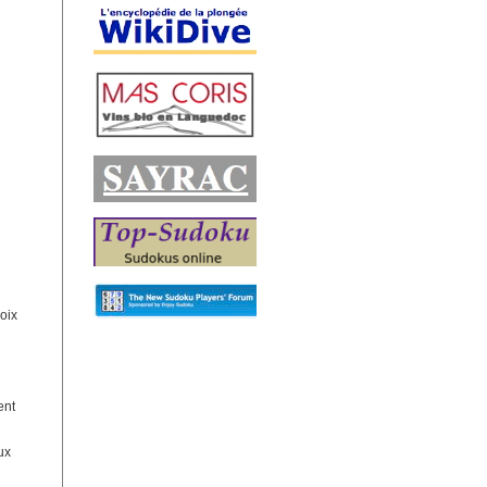
hoix
ent
ux