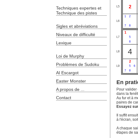
2
L5
Techniques expertes et
Technique des pistes
1
2
L6
Sigles et abréviations
7
8
1
Niveaux de difficulté
L7
5
8
Lexique
4
L8
Loi de Murphy
2
Problèmes de Sudoku
L9
5
6
7
8
AI Escargot
Easter Monster
En prati
A propos de ...
Pour valider 
dans la fenêt
Contact
Au fur et à m
paires de ca
Essayez sur 
Il suffit ens
à l'écran, soi
A chaque sais
étapes de sa