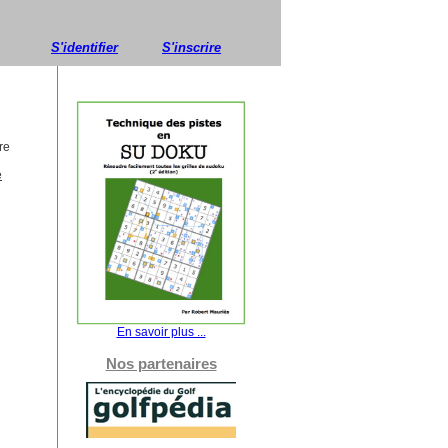
S'identifier
S'inscrire
re
e
En savoir plus ...
Nos partenaires