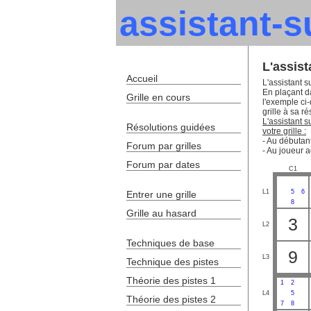
assistant-
L'assis
Accueil
L'assistant s
En plaçant da
Grille en cours
l'exemple ci
grille à sa ré
L'assistant 
Résolutions guidées
votre grille :
- Au débutant
Forum par grilles
- Au joueur a
Forum par dates
C1
L1
5
6
Entrer une grille
8
Grille au hasard
3
L2
Techniques de base
9
L3
Technique des pistes
Théorie des pistes 1
1
2
L4
5
Théorie des pistes 2
7
8