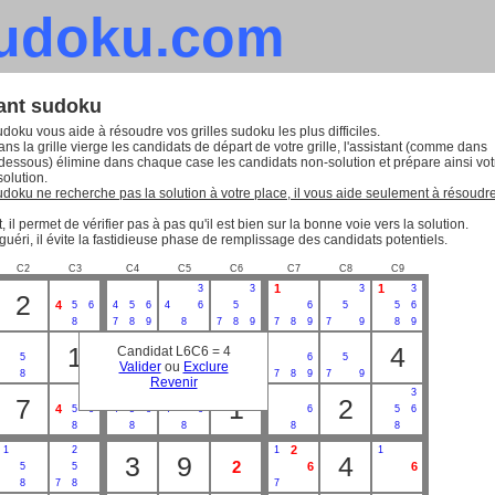
sudoku.com
tant sudoku
udoku vous aide à résoudre vos grilles sudoku les plus difficiles.
ns la grille vierge les candidats de départ de votre grille, l'assistant (comme dans
-dessous) élimine dans chaque case les candidats non-solution et prépare ainsi vot
solution.
sudoku ne recherche pas la solution à votre place, il vous aide seulement à résoudr
, il permet de vérifier pas à pas qu'il est bien sur la bonne voie vers la solution.
guéri, il évite la fastidieuse phase de remplissage des candidats potentiels.
C2
C3
C4
C5
C6
C7
C8
C9
1
1
3
3
3
3
2
4
5
6
4
5
6
4
6
5
6
5
5
6
8
7
8
9
8
7
8
9
7
8
9
7
9
8
9
2
1
4
Candidat L6C6 = 4
2
5
5
6
5
6
5
Valider
ou
Exclure
8
7
8
9
7
8
9
7
8
9
7
9
Revenir
3
3
7
1
2
4
5
6
4
5
6
4
6
6
5
6
8
8
8
8
8
2
1
2
1
1
3
9
4
2
6
6
5
5
8
7
8
7