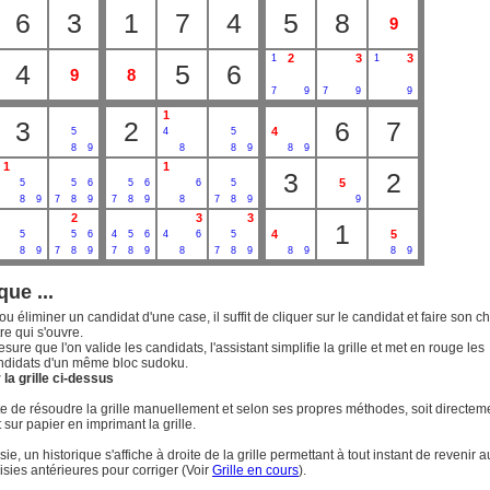
6
3
1
7
4
5
8
9
2
3
3
1
1
4
5
6
9
8
7
9
7
9
9
1
3
2
6
7
4
5
4
5
8
9
8
8
9
8
9
1
1
3
2
5
5
5
6
5
6
6
5
8
9
7
8
9
7
8
9
8
7
8
9
9
2
3
3
1
4
5
5
5
6
4
5
6
4
6
5
8
9
7
8
9
7
8
9
8
7
8
9
8
9
8
9
que ...
ou éliminer un candidat d'une case, il suffit de cliquer sur le candidat et faire son c
re qui s'ouvre.
esure que l'on valide les candidats, l'assistant simplifie la grille et met en rouge les
ndidats d'un même bloc sudoku.
la grille ci-dessus
uite de résoudre la grille manuellement et selon ses propres méthodes, soit directem
t sur papier en imprimant la grille.
ie, un historique s'affiche à droite de la grille permettant à tout instant de revenir a
isies antérieures pour corriger (Voir
Grille en cours
).