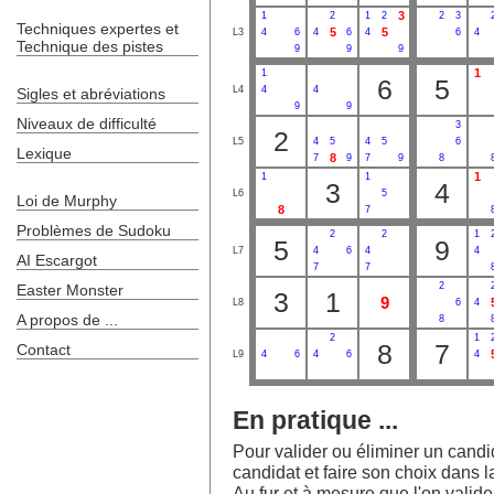
3
1
2
1
2
2
3
Techniques expertes et
5
5
L3
4
6
4
6
4
6
4
Technique des pistes
9
9
9
1
1
6
5
L4
4
4
Sigles et abréviations
9
9
Niveaux de difficulté
3
2
L5
4
5
4
5
6
Lexique
8
7
9
7
9
8
1
1
1
3
4
L6
5
Loi de Murphy
8
7
Problèmes de Sudoku
2
2
1
5
9
L7
4
6
4
4
AI Escargot
7
7
2
Easter Monster
3
1
9
L8
6
4
A propos de ...
8
2
1
8
7
Contact
L9
4
6
4
6
4
En pratique ...
Pour valider ou éliminer un candida
candidat et faire son choix dans la
Au fur et à mesure que l'on valide l