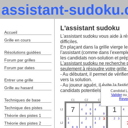
assistant-sudoku
L'assistant sudoku
Accueil
L'assistant sudoku vous aide à ré
Grille en cours
difficiles.
En plaçant dans la grille vierge le
l'assistant (comme dans l'exempl
Résolutions guidées
les candidats non-solution et prépa
Forum par grilles
L'assistant sudoku ne recherche pa
Forum par dates
seulement à résoudre votre grille 
- Au débutant, il permet de vérifie
vers la solution.
Entrer une grille
- Au joueur aguéri, il évite la fa
Grille au hasard
candidats potentiels.
Candidat L
Valider
ou
Reven
Techniques de base
C1
C2
C3
C4
C
2
2
Technique des pistes
7
1
L1
4
6
4
4
8
9
9
Théorie des pistes 1
3
1
2
1
2
2
3
Théorie des pistes 2
L2
4
4
4
8
9
8
9
9