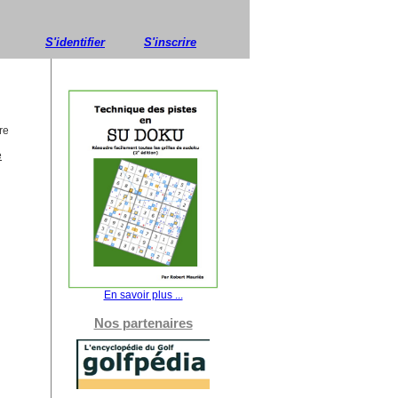
S'identifier
S'inscrire
re
e
En savoir plus ...
Nos partenaires