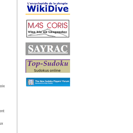
hoix
ent
ux