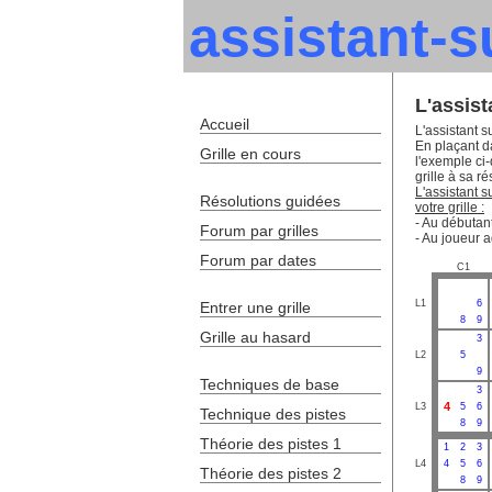
assistant-
L'assis
Accueil
L'assistant s
En plaçant da
Grille en cours
l'exemple ci
grille à sa ré
L'assistant 
Résolutions guidées
votre grille :
- Au débutant
Forum par grilles
- Au joueur a
Forum par dates
C1
L1
6
Entrer une grille
8
9
Grille au hasard
3
L2
5
9
Techniques de base
3
4
L3
5
6
Technique des pistes
8
9
Théorie des pistes 1
1
2
3
L4
4
5
6
Théorie des pistes 2
8
9