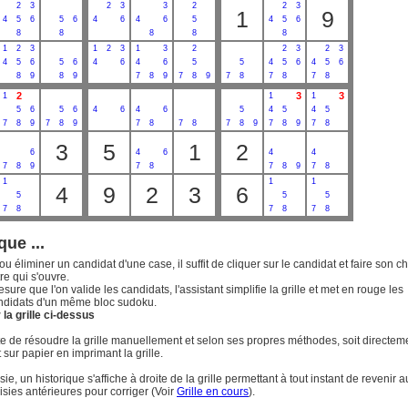
2
3
2
3
3
2
2
3
1
9
4
5
6
5
6
4
6
4
6
5
4
5
6
8
8
8
8
8
1
2
3
1
2
3
1
3
2
2
3
2
3
4
5
6
5
6
4
6
4
6
5
5
4
5
6
4
5
6
8
9
8
9
7
8
9
7
8
9
7
8
7
8
7
8
2
3
3
1
1
1
5
6
5
6
4
6
4
6
5
4
5
4
5
7
8
9
7
8
9
7
8
7
8
7
8
9
7
8
9
7
8
3
5
1
2
6
4
6
4
4
7
8
9
7
8
7
8
9
7
8
1
1
1
4
9
2
3
6
5
5
5
7
8
7
8
7
8
que ...
ou éliminer un candidat d'une case, il suffit de cliquer sur le candidat et faire son c
re qui s'ouvre.
esure que l'on valide les candidats, l'assistant simplifie la grille et met en rouge les
ndidats d'un même bloc sudoku.
la grille ci-dessus
uite de résoudre la grille manuellement et selon ses propres méthodes, soit directem
t sur papier en imprimant la grille.
ie, un historique s'affiche à droite de la grille permettant à tout instant de revenir a
isies antérieures pour corriger (Voir
Grille en cours
).