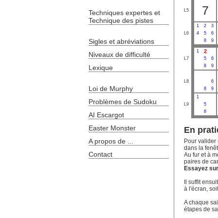
7
L5
Techniques expertes et
Technique des pistes
1
2
3
L6
4
5
6
Sigles et abréviations
8
9
2
1
Niveaux de difficulté
L7
5
6
8
9
Lexique
L8
6
Loi de Murphy
8
9
1
Problèmes de Sudoku
L9
5
8
AI Escargot
Easter Monster
En prati
A propos de ...
Pour valider 
dans la fenêt
Contact
Au fur et à m
paires de ca
Essayez sur 
Il suffit ens
à l'écran, soi
A chaque sais
étapes de sa