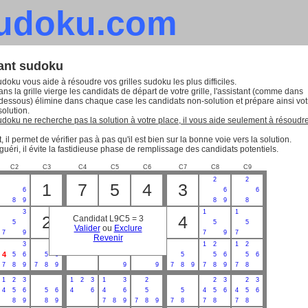
sudoku.com
tant sudoku
udoku vous aide à résoudre vos grilles sudoku les plus difficiles.
ns la grille vierge les candidats de départ de votre grille, l'assistant (comme dans
-dessous) élimine dans chaque case les candidats non-solution et prépare ainsi vot
solution.
sudoku ne recherche pas la solution à votre place, il vous aide seulement à résoudr
, il permet de vérifier pas à pas qu'il est bien sur la bonne voie vers la solution.
guéri, il évite la fastidieuse phase de remplissage des candidats potentiels.
C2
C3
C4
C5
C6
C7
C8
C9
2
2
1
7
5
4
3
6
6
6
8
9
8
9
8
3
1
3
1
1
2
8
6
4
Candidat L9C5 = 3
5
5
5
Valider
ou
Exclure
7
9
9
7
9
7
Revenir
2
2
3
1
3
1
3
1
2
1
2
4
5
6
5
6
5
5
6
5
6
7
8
9
7
8
9
9
9
7
8
9
7
8
9
7
8
1
2
3
1
2
3
1
3
2
2
3
2
3
4
5
6
5
6
4
6
4
6
5
5
4
5
6
4
5
6
8
9
8
9
7
8
9
7
8
9
7
8
7
8
7
8