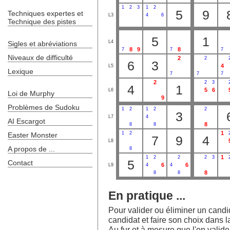
1
2
3
1
2
5
9
Techniques expertes et
L3
4
6
Technique des pistes
5
1
L4
Sigles et abréviations
8
9
8
7
7
7
Niveaux de difficulté
2
2
6
3
4
L5
Lexique
7
7
7
2
2
3
4
1
5
6
L6
Loi de Murphy
9
Problèmes de Sudoku
1
2
1
2
2
3
L7
4
AI Escargot
8
8
8
1
1
2
Easter Monster
7
9
4
L8
A propos de ...
8
1
1
2
2
2
3
5
Contact
6
6
L9
4
4
8
8
8
En pratique ...
Pour valider ou éliminer un candida
candidat et faire son choix dans la
Au fur et à mesure que l'on valide l