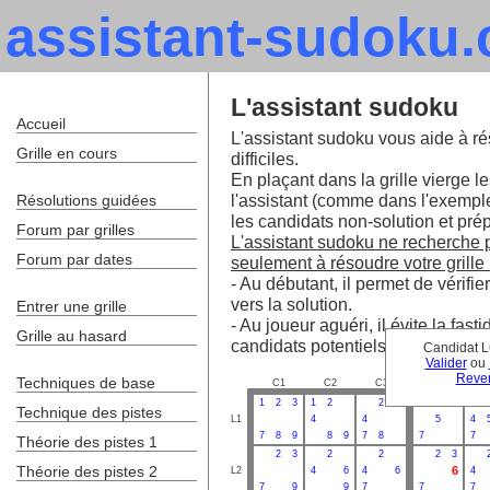
assistant-sudoku
L'assistant sudoku
Accueil
L'assistant sudoku vous aide à ré
Grille en cours
difficiles.
En plaçant dans la grille vierge le
l'assistant (comme dans l'exempl
Résolutions guidées
les candidats non-solution et prépa
Forum par grilles
L'assistant sudoku ne recherche pa
Forum par dates
seulement à résoudre votre grille 
- Au débutant, il permet de vérifie
vers la solution.
Entrer une grille
- Au joueur aguéri, il évite la fa
Grille au hasard
candidats potentiels.
Candidat L
Valider
ou
Reven
Techniques de base
C1
C2
C3
C4
C
1
2
3
1
2
2
2
3
Technique des pistes
L1
4
4
5
4
7
8
9
8
9
7
8
7
7
Théorie des pistes 1
2
3
2
2
2
3
Théorie des pistes 2
6
L2
4
6
4
6
4
7
9
9
7
7
7