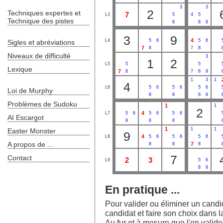
3
3
2
Techniques expertes et
7
L3
5
4
5
Technique des pistes
8
8
9
3
9
4
L4
5
6
5
6
Sigles et abréviations
7
8
7
8
Niveaux de difficulté
3
1
2
L5
5
5
Lexique
7
8
7
8
9
1
3
1
4
L6
5
6
5
6
5
6
Loi de Murphy
8
8
8
9
Problèmes de Sudoku
1
1
2
4
L7
5
6
5
6
5
6
AI Escargot
8
8
8
1
1
1
Easter Monster
9
4
L8
5
6
5
6
5
6
A propos de ...
7
8
8
8
7
Contact
2
3
L9
5
6
8
9
En pratique ...
Pour valider ou éliminer un candida
candidat et faire son choix dans la
Au fur et à mesure que l'on valide l