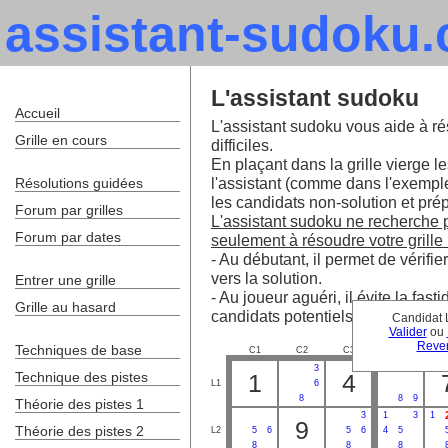
assistant-sudoku
L'assistant sudoku
Accueil
L'assistant sudoku vous aide à ré
Grille en cours
difficiles.
En plaçant dans la grille vierge le
l'assistant (comme dans l'exempl
Résolutions guidées
les candidats non-solution et prépa
Forum par grilles
L'assistant sudoku ne recherche pa
Forum par dates
seulement à résoudre votre grille 
- Au débutant, il permet de vérifie
vers la solution.
Entrer une grille
- Au joueur aguéri, il évite la fa
Grille au hasard
candidats potentiels.
Candidat 
Valider
ou
Reven
Techniques de base
C1
C2
C3
C4
C
3
3
Technique des pistes
1
4
L1
6
8
8
9
Théorie des pistes 1
3
1
3
1
9
Théorie des pistes 2
L2
5
6
5
6
4
5
8
8
8