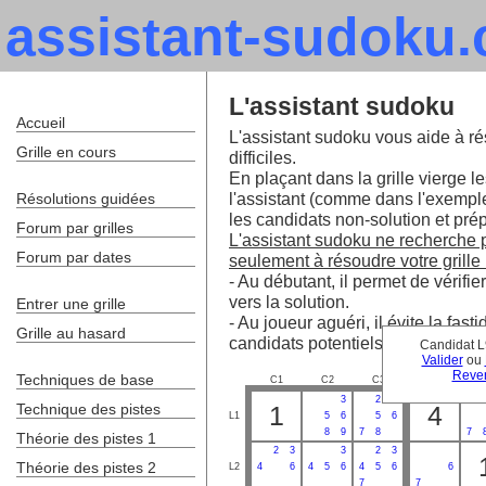
assistant-sudoku
L'assistant sudoku
Accueil
L'assistant sudoku vous aide à ré
Grille en cours
difficiles.
En plaçant dans la grille vierge le
l'assistant (comme dans l'exempl
Résolutions guidées
les candidats non-solution et prépa
Forum par grilles
L'assistant sudoku ne recherche pa
Forum par dates
seulement à résoudre votre grille 
- Au débutant, il permet de vérifie
vers la solution.
Entrer une grille
- Au joueur aguéri, il évite la fa
Grille au hasard
candidats potentiels.
Candidat L
Valider
ou
Reven
Techniques de base
C1
C2
C3
C4
C
3
2
3
Technique des pistes
1
4
L1
5
6
5
6
8
9
7
8
7
Théorie des pistes 1
2
3
3
2
3
Théorie des pistes 2
L2
4
6
4
5
6
4
5
6
6
7
7