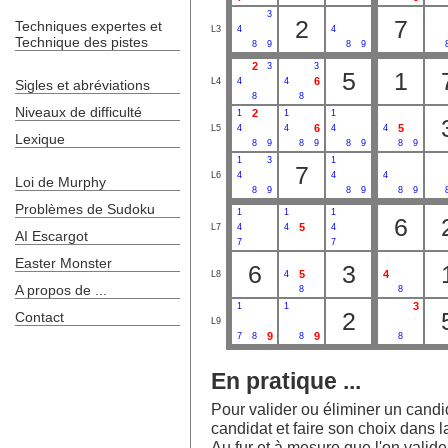
3
2
7
Techniques expertes et
L3
4
4
Technique des pistes
8
9
8
9
2
3
3
5
1
6
L4
4
4
Sigles et abréviations
8
8
Niveaux de difficulté
2
1
1
1
6
5
L5
4
4
4
4
Lexique
8
9
8
9
8
9
8
9
1
3
1
7
L6
4
4
4
Loi de Murphy
8
9
8
9
8
9
Problèmes de Sudoku
1
1
1
6
5
L7
4
4
4
AI Escargot
7
7
Easter Monster
6
3
5
4
L8
4
A propos de ...
8
8
3
1
1
2
Contact
L9
9
9
7
8
8
8
En pratique ...
Pour valider ou éliminer un candida
candidat et faire son choix dans la
Au fur et à mesure que l'on valide l