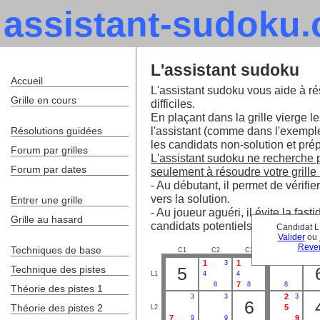
assistant-sudoku
L'assistant sudoku
Accueil
L'assistant sudoku vous aide à ré
Grille en cours
difficiles.
En plaçant dans la grille vierge le
l'assistant (comme dans l'exempl
Résolutions guidées
les candidats non-solution et prépa
Forum par grilles
L'assistant sudoku ne recherche pa
Forum par dates
seulement à résoudre votre grille 
- Au débutant, il permet de vérifie
vers la solution.
Entrer une grille
- Au joueur aguéri, il évite la fa
Grille au hasard
candidats potentiels.
Candidat L
Valider
ou
Reven
Techniques de base
C1
C2
C3
C4
C
1
1
2
3
3
Technique des pistes
5
L1
4
4
7
8
8
8
Théorie des pistes 1
2
3
3
3
6
Théorie des pistes 2
5
L2
7
9
9
9