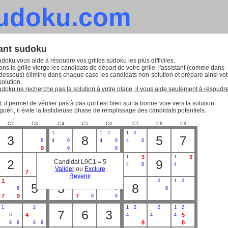
sudoku.com
tant sudoku
udoku vous aide à résoudre vos grilles sudoku les plus difficiles.
ns la grille vierge les candidats de départ de votre grille, l'assistant (comme dans
-dessous) élimine dans chaque case les candidats non-solution et prépare ainsi vot
solution.
sudoku ne recherche pas la solution à votre place, il vous aide seulement à résoudr
, il permet de vérifier pas à pas qu'il est bien sur la bonne voie vers la solution.
guéri, il évite la fastidieuse phase de remplissage des candidats potentiels.
C2
C3
C4
C5
C6
C7
C8
C9
1
1
2
1
2
3
8
5
7
6
4
6
4
6
4
6
9
9
9
3
3
1
1
1
2
5
9
Candidat L9C1 = 5
6
4
4
6
4
6
4
Valider
ou
Exclure
7
7
Revenir
1
2
1
2
2
1
2
5
3
8
6
6
6
7
9
7
9
9
1
2
1
2
2
1
2
7
6
3
4
5
5
4
4
4
9
8
8
9
8
9