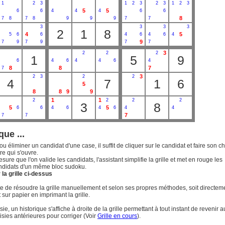
1
2
3
1
2
3
2
3
1
2
3
5
5
6
6
4
4
4
6
6
8
7
8
7
8
9
9
9
7
7
3
3
3
3
2
1
8
4
5
5
6
6
4
6
4
6
4
9
7
9
7
9
7
7
3
2
2
2
1
5
9
6
4
6
4
4
6
4
8
8
7
7
3
2
3
2
2
4
7
1
6
5
8
8
9
9
1
1
2
2
2
2
3
8
5
5
6
6
4
6
4
6
4
4
7
7
7
que ...
ou éliminer un candidat d'une case, il suffit de cliquer sur le candidat et faire son c
re qui s'ouvre.
esure que l'on valide les candidats, l'assistant simplifie la grille et met en rouge les
ndidats d'un même bloc sudoku.
la grille ci-dessus
uite de résoudre la grille manuellement et selon ses propres méthodes, soit directem
t sur papier en imprimant la grille.
ie, un historique s'affiche à droite de la grille permettant à tout instant de revenir a
isies antérieures pour corriger (Voir
Grille en cours
).