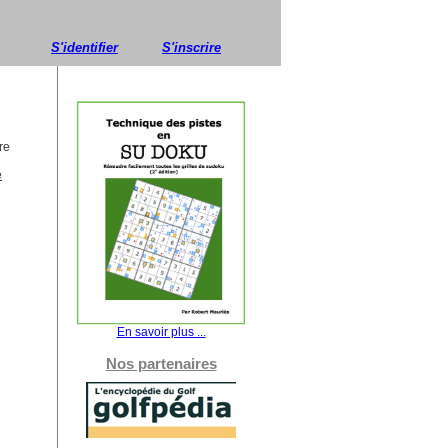
S'identifier
S'inscrire
re
e
En savoir plus ...
Nos partenaires