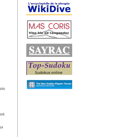
hoix
ent
ux