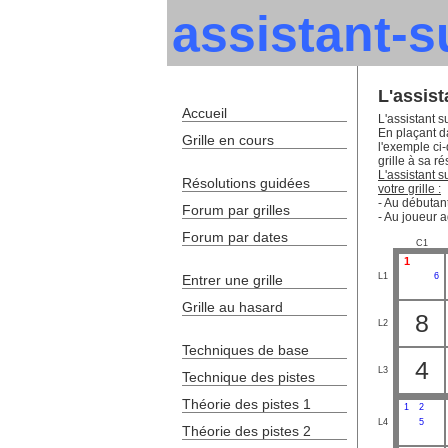
assistant-
L'assis
Accueil
L'assistant s
En plaçant da
Grille en cours
l'exemple ci
grille à sa ré
L'assistant 
Résolutions guidées
votre grille :
- Au débutant
Forum par grilles
- Au joueur a
Forum par dates
C1
1
L1
6
Entrer une grille
Grille au hasard
8
L2
Techniques de base
4
L3
Technique des pistes
Théorie des pistes 1
1
2
L4
5
Théorie des pistes 2