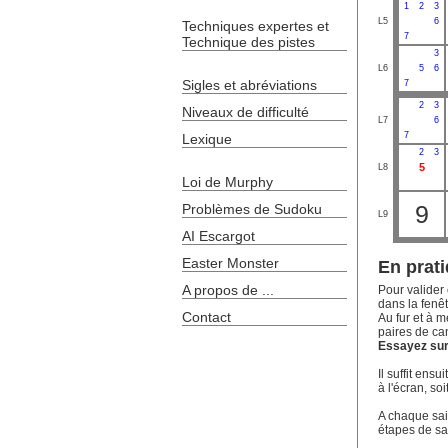
1
2
3
L5
6
Techniques expertes et
7
Technique des pistes
3
L6
5
6
Sigles et abréviations
7
2
3
Niveaux de difficulté
L7
6
7
Lexique
2
3
5
L8
Loi de Murphy
9
Problèmes de Sudoku
L9
AI Escargot
Easter Monster
En prati
A propos de ...
Pour valider 
dans la fenêt
Contact
Au fur et à m
paires de ca
Essayez sur 
Il suffit ens
à l'écran, soi
A chaque sais
étapes de sa