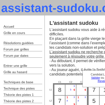
assistant-sudoku
L'assistant sudoku
Accueil
L'assistant sudoku vous aide à ré
Grille en cours
difficiles.
En plaçant dans la grille vierge le
l'assistant (comme dans l'exempl
Résolutions guidées
les candidats non-solution et prépa
Forum par grilles
L'assistant sudoku ne recherche pa
Forum par dates
seulement à résoudre votre grille 
- Au débutant, il permet de vérifie
vers la solution.
Entrer une grille
- Au joueur aguéri, il évite la fa
Grille au hasard
candidats potentiels.
Candidat L
Valider
ou
Reven
Techniques de base
C1
C2
C3
C4
C
3
3
Technique des pistes
8
7
6
6
L1
5
Théorie des pistes 1
1
1
3
3
7
5
Théorie des pistes 2
L2
4
4
9