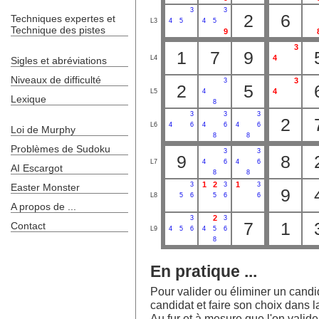
3
3
2
6
Techniques expertes et
L3
4
5
4
5
Technique des pistes
9
3
1
7
9
4
L4
Sigles et abréviations
Niveaux de difficulté
3
3
2
5
4
L5
4
Lexique
8
3
3
3
2
L6
4
6
4
6
4
6
Loi de Murphy
8
8
Problèmes de Sudoku
3
3
9
8
L7
4
6
4
6
AI Escargot
8
8
1
2
1
3
3
3
Easter Monster
9
L8
5
6
5
6
6
A propos de ...
2
3
3
7
1
Contact
L9
4
5
6
4
5
6
8
En pratique ...
Pour valider ou éliminer un candida
candidat et faire son choix dans la
Au fur et à mesure que l'on valide l