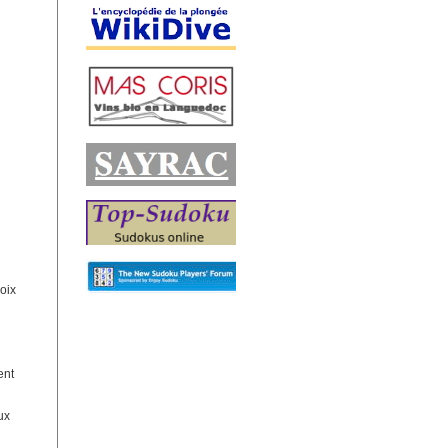
hoix
ent
ux