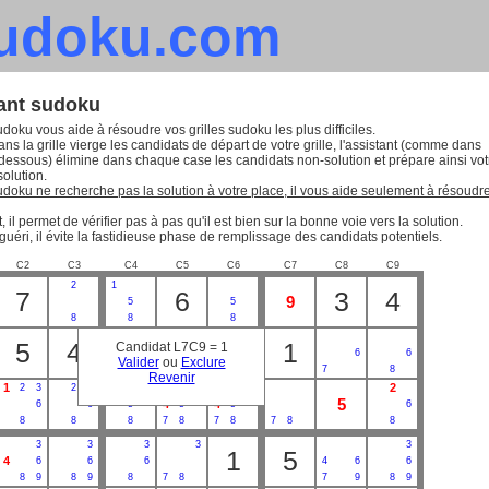
sudoku.com
tant sudoku
udoku vous aide à résoudre vos grilles sudoku les plus difficiles.
ns la grille vierge les candidats de départ de votre grille, l'assistant (comme dans
-dessous) élimine dans chaque case les candidats non-solution et prépare ainsi vot
solution.
sudoku ne recherche pas la solution à votre place, il vous aide seulement à résoudr
, il permet de vérifier pas à pas qu'il est bien sur la bonne voie vers la solution.
guéri, il évite la fastidieuse phase de remplissage des candidats potentiels.
C2
C3
C4
C5
C6
C7
C8
C9
2
1
7
6
3
4
9
5
5
8
8
8
3
5
4
9
2
1
Candidat L7C9 = 1
6
6
Valider
ou
Exclure
7
8
7
8
Revenir
1
2
2
3
2
3
1
3
1
3
3
5
4
4
6
6
5
5
5
6
8
8
8
7
8
7
8
7
8
8
3
3
3
3
3
1
5
4
6
6
6
4
6
6
8
9
8
9
8
7
8
7
9
8
9