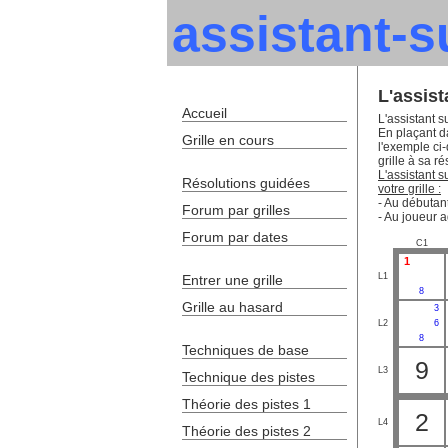
assistant-
L'assis
Accueil
L'assistant s
En plaçant da
Grille en cours
l'exemple ci
grille à sa ré
L'assistant 
Résolutions guidées
votre grille :
- Au débutant
Forum par grilles
- Au joueur a
Forum par dates
C1
1
L1
Entrer une grille
8
Grille au hasard
3
L2
6
8
Techniques de base
9
L3
Technique des pistes
Théorie des pistes 1
2
L4
Théorie des pistes 2