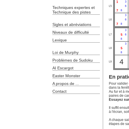
1
3
L5
6
Techniques expertes et
7
8
Technique des pistes
3
L6
6
Sigles et abréviations
7
8
3
Niveaux de difficulté
5
L7
6
8
Lexique
3
5
L8
Loi de Murphy
8
4
Problèmes de Sudoku
L9
AI Escargot
Easter Monster
En prati
A propos de ...
Pour valider 
dans la fenêt
Contact
Au fur et à m
paires de ca
Essayez sur 
Il suffit ens
à l'écran, soi
A chaque sais
étapes de sa