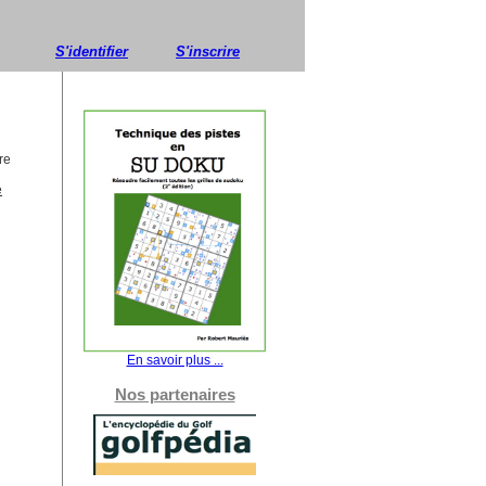
S'identifier
S'inscrire
re
e
En savoir plus ...
Nos partenaires