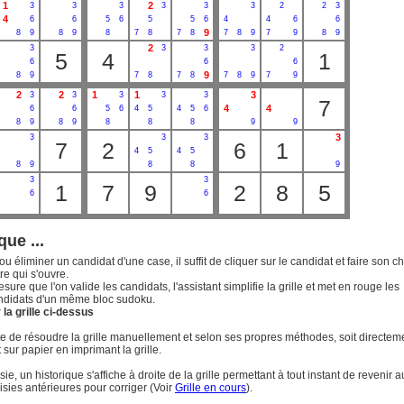
1
2
3
3
3
3
3
3
2
2
3
4
6
6
5
6
5
5
6
4
4
6
6
9
8
9
8
9
8
7
8
7
8
7
8
9
7
9
8
9
2
3
3
3
3
2
5
4
1
6
6
6
9
8
9
7
8
7
8
7
8
9
7
9
2
2
1
1
3
3
3
3
3
3
7
4
4
6
6
5
6
4
5
4
5
6
8
9
8
9
8
8
8
9
9
3
3
3
3
7
2
6
1
4
5
4
5
8
9
8
8
9
3
3
1
7
9
2
8
5
6
6
que ...
ou éliminer un candidat d'une case, il suffit de cliquer sur le candidat et faire son c
re qui s'ouvre.
esure que l'on valide les candidats, l'assistant simplifie la grille et met en rouge les
ndidats d'un même bloc sudoku.
la grille ci-dessus
uite de résoudre la grille manuellement et selon ses propres méthodes, soit directem
t sur papier en imprimant la grille.
ie, un historique s'affiche à droite de la grille permettant à tout instant de revenir a
isies antérieures pour corriger (Voir
Grille en cours
).