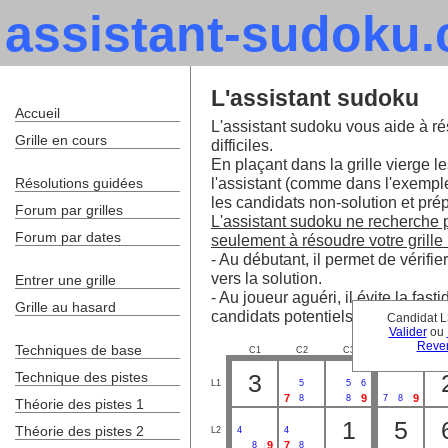
assistant-sudoku
L'assistant sudoku
Accueil
L'assistant sudoku vous aide à ré
Grille en cours
difficiles.
En plaçant dans la grille vierge le
l'assistant (comme dans l'exempl
Résolutions guidées
les candidats non-solution et prépa
Forum par grilles
L'assistant sudoku ne recherche pa
Forum par dates
seulement à résoudre votre grille 
- Au débutant, il permet de vérifie
vers la solution.
Entrer une grille
- Au joueur aguéri, il évite la fa
Grille au hasard
candidats potentiels.
Candidat L
Valider
ou
Reven
Techniques de base
C1
C2
C3
C4
C
Technique des pistes
3
L1
5
5
6
7
9
9
8
8
7
8
Théorie des pistes 1
1
5
Théorie des pistes 2
L2
4
4
9
7
8
8