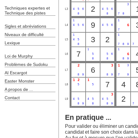
3
2
Techniques expertes et
L3
4
5
6
4
5
6
Technique des pistes
8
8
7
8
1
1
9
6
L4
4
5
6
4
5
6
Sigles et abréviations
7
Niveaux de difficulté
1
1
3
2
L5
4
5
Lexique
8
7
8
9
7
1
1
7
6
L6
5
5
6
Loi de Murphy
8
8
8
9
Problèmes de Sudoku
2
3
1
3
6
L7
AI Escargot
8
9
8
9
7
9
1
2
1
Easter Monster
7
4
L8
5
5
A propos de ...
3
2
Contact
L9
4
5
4
5
4
5
8
9
8
8
9
7
En pratique ...
Pour valider ou éliminer un candida
candidat et faire son choix dans la
Au fur et à mesure que l'on valide l