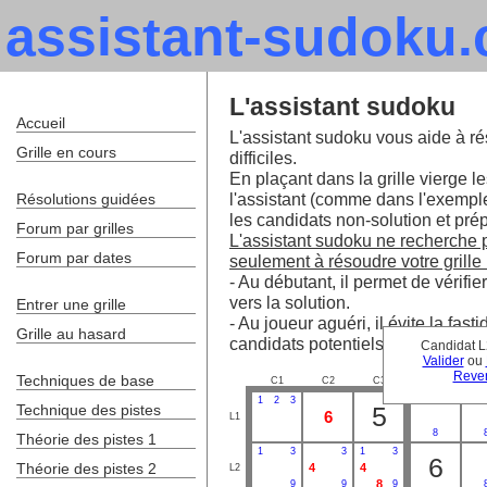
assistant-sudoku
L'assistant sudoku
Accueil
L'assistant sudoku vous aide à ré
Grille en cours
difficiles.
En plaçant dans la grille vierge le
l'assistant (comme dans l'exempl
Résolutions guidées
les candidats non-solution et prépa
Forum par grilles
L'assistant sudoku ne recherche pa
Forum par dates
seulement à résoudre votre grille 
- Au débutant, il permet de vérifie
vers la solution.
Entrer une grille
- Au joueur aguéri, il évite la fa
Grille au hasard
candidats potentiels.
Candidat L
Valider
ou
Reven
Techniques de base
C1
C2
C3
C4
C
1
2
3
1
2
Technique des pistes
5
6
L1
8
Théorie des pistes 1
1
3
3
1
3
6
Théorie des pistes 2
4
4
L2
8
9
9
9