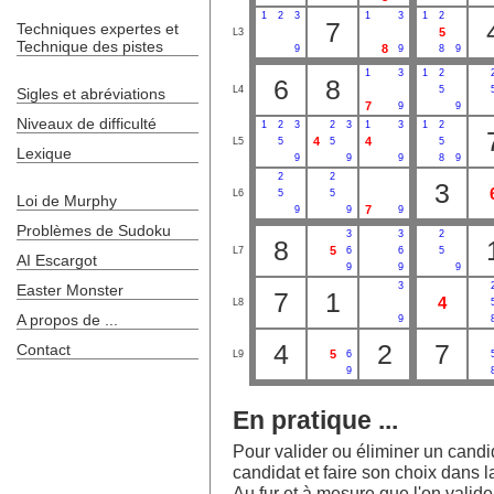
1
2
3
1
3
1
2
7
Techniques expertes et
5
L3
Technique des pistes
8
9
9
8
9
1
3
1
2
6
8
L4
5
Sigles et abréviations
7
9
9
Niveaux de difficulté
1
2
3
2
3
1
3
1
2
4
4
L5
5
5
5
Lexique
9
9
9
8
9
2
2
3
L6
5
5
Loi de Murphy
7
9
9
9
Problèmes de Sudoku
3
3
2
8
5
L7
6
6
5
AI Escargot
9
9
9
3
Easter Monster
7
1
4
L8
A propos de ...
9
4
2
7
Contact
5
L9
6
9
En pratique ...
Pour valider ou éliminer un candida
candidat et faire son choix dans la
Au fur et à mesure que l'on valide l