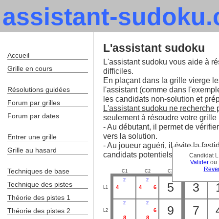
assistant-sudoku
L'assistant sudoku
Accueil
L'assistant sudoku vous aide à ré
Grille en cours
difficiles.
En plaçant dans la grille vierge le
l'assistant (comme dans l'exempl
Résolutions guidées
les candidats non-solution et prépa
Forum par grilles
L'assistant sudoku ne recherche pa
Forum par dates
seulement à résoudre votre grille 
- Au débutant, il permet de vérifie
vers la solution.
Entrer une grille
- Au joueur aguéri, il évite la fa
Grille au hasard
candidats potentiels.
Candidat L
Valider
ou
Reven
Techniques de base
C1
C2
C3
C4
C
2
2
Technique des pistes
5
3
4
4
6
L1
Théorie des pistes 1
2
2
9
7
Théorie des pistes 2
6
L2
8
8