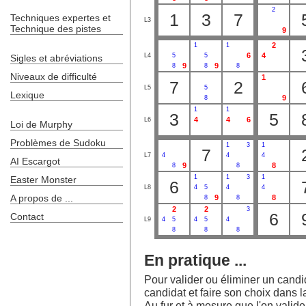
2
1
3
7
Techniques expertes et
L3
Technique des pistes
9
2
1
1
6
4
L4
5
5
Sigles et abréviations
9
9
8
8
8
Niveaux de difficulté
1
7
2
L5
5
Lexique
9
8
1
1
3
5
4
4
6
L6
Loi de Murphy
Problèmes de Sudoku
1
3
1
7
L7
4
4
4
AI Escargot
9
8
8
8
1
1
3
1
Easter Monster
6
L8
4
5
4
4
A propos de ...
9
8
8
8
2
2
3
6
Contact
L9
4
5
4
5
4
8
8
8
En pratique ...
Pour valider ou éliminer un candida
candidat et faire son choix dans la
Au fur et à mesure que l'on valide l