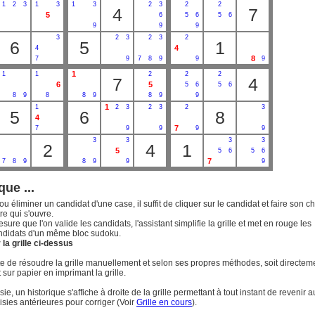
1
2
3
1
3
1
3
2
3
2
2
4
7
5
6
5
6
5
6
9
9
9
3
2
3
2
3
2
6
5
1
4
4
8
7
9
7
8
9
9
9
1
1
1
2
2
2
7
4
6
5
5
6
5
6
8
9
8
8
9
8
9
9
1
1
2
3
2
3
2
3
5
6
8
4
7
7
9
9
9
9
3
3
3
3
2
4
1
5
5
6
5
6
7
7
8
9
8
9
9
9
que ...
ou éliminer un candidat d'une case, il suffit de cliquer sur le candidat et faire son c
re qui s'ouvre.
esure que l'on valide les candidats, l'assistant simplifie la grille et met en rouge les
ndidats d'un même bloc sudoku.
la grille ci-dessus
uite de résoudre la grille manuellement et selon ses propres méthodes, soit directem
t sur papier en imprimant la grille.
ie, un historique s'affiche à droite de la grille permettant à tout instant de revenir a
isies antérieures pour corriger (Voir
Grille en cours
).