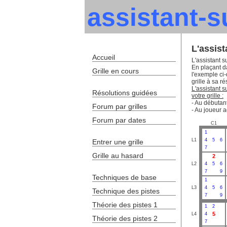
assistant-
L'assis
Accueil
L'assistant s
En plaçant da
Grille en cours
l'exemple ci
grille à sa ré
L'assistant 
Résolutions guidées
votre grille :
- Au débutant
Forum par grilles
- Au joueur a
Forum par dates
C1
1
L1
4
5
6
Entrer une grille
7
Grille au hasard
2
L2
4
5
6
7
9
Techniques de base
1
L3
4
5
6
Technique des pistes
7
9
Théorie des pistes 1
1
2
5
L4
4
Théorie des pistes 2
7