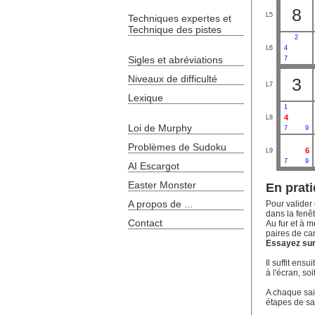
8
L5
Techniques expertes et
Technique des pistes
2
L6
4
Sigles et abréviations
7
Niveaux de difficulté
3
L7
Lexique
1
4
L8
Loi de Murphy
7
9
Problèmes de Sudoku
6
L9
7
9
AI Escargot
Easter Monster
En prati
A propos de ...
Pour valider 
dans la fenêt
Contact
Au fur et à m
paires de ca
Essayez sur 
Il suffit ens
à l'écran, soi
A chaque sais
étapes de sa