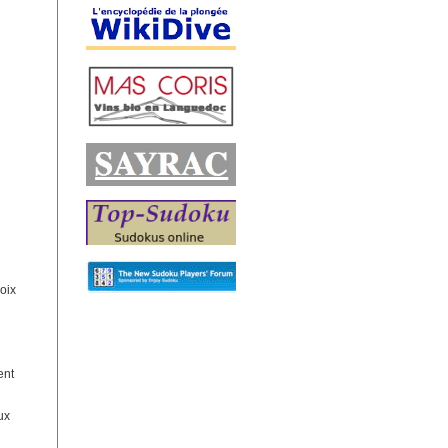
hoix
ent
ux