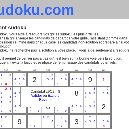
sudoku.com
tant sudoku
udoku vous aide à résoudre vos grilles sudoku les plus difficiles.
ns la grille vierge les candidats de départ de votre grille, l'assistant (comme dans
-dessous) élimine dans chaque case les candidats non-solution et prépare ainsi vot
solution.
sudoku ne recherche pas la solution à votre place, il vous aide seulement à résoudr
, il permet de vérifier pas à pas qu'il est bien sur la bonne voie vers la solution.
guéri, il évite la fastidieuse phase de remplissage des candidats potentiels.
C2
C3
C4
C5
C6
C7
C8
C9
1
3
1
3
3
3
2
9
1
4
4
5
6
5
6
5
6
4
5
6
8
8
7
7
7
7
2
3
3
3
3
3
3
1
8
Candidat L9C2 = 8
4
4
4
5
6
5
6
4
5
6
5
6
Valider
ou
Exclure
7
9
7
7
9
9
7
Revenir
1
3
1
3
3
3
3
8
2
4
4
4
5
6
5
6
4
5
6
4
5
6
7
9
7
7
9
7
9
7
7
1
2
1
1
2
2
2
9
3
4
4
6
6
5
6
5
6
8
7
7
8
7
8