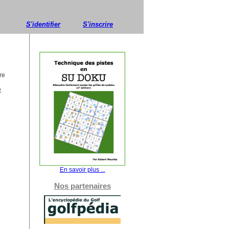
S'identifier
S'inscrire
re
e
En savoir plus ...
Nos partenaires