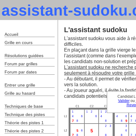
assistant-sudoku
L'assistant sudoku
Accueil
L'assistant sudoku vous aide à ré
Grille en cours
difficiles.
En plaçant dans la grille vierge le
l'assistant (comme dans l'exempl
Résolutions guidées
les candidats non-solution et prépa
Forum par grilles
L'assistant sudoku ne recherche pa
Forum par dates
seulement à résoudre votre grille 
- Au débutant, il permet de vérifie
vers la solution.
Entrer une grille
- Au joueur aguéri, il évite la fa
Grille au hasard
candidats potentiels.
Candidat L
Valider
ou
Reven
Techniques de base
C1
C2
C3
C4
C
1
1
2
1
2
3
3
Technique des pistes
L1
4
6
6
4
4
6
4
7
9
8
8
8
7
Théorie des pistes 1
2
3
3
5
Théorie des pistes 2
5
L2
6
6
7
8
8
8
7