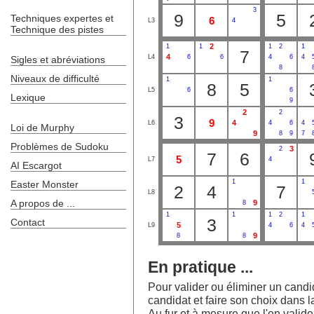
3
9
5
Techniques expertes et
6
L3
4
Technique des pistes
2
1
1
1
2
1
7
4
L4
6
6
4
6
4
Sigles et abréviations
8
Niveaux de difficulté
1
1
8
5
L5
6
6
Lexique
9
2
2
3
9
4
L6
4
6
4
Loi de Murphy
9
8
9
7
Problèmes de Sudoku
3
2
7
6
5
L7
4
AI Escargot
1
1
Easter Monster
2
4
7
L8
A propos de ...
9
8
1
1
1
2
1
3
Contact
5
L9
4
6
4
9
8
8
En pratique ...
Pour valider ou éliminer un candida
candidat et faire son choix dans la
Au fur et à mesure que l'on valide l