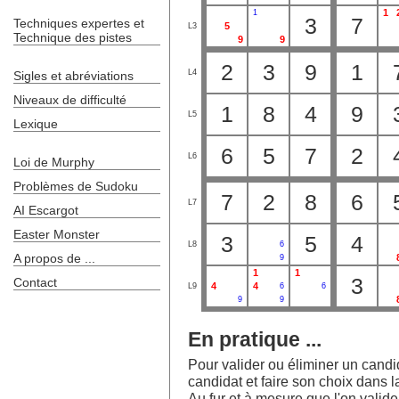
1
1
3
7
Techniques expertes et
5
L3
Technique des pistes
9
9
2
3
9
1
L4
Sigles et abréviations
Niveaux de difficulté
1
8
4
9
L5
Lexique
6
5
7
2
L6
Loi de Murphy
Problèmes de Sudoku
7
2
8
6
L7
AI Escargot
Easter Monster
3
5
4
L8
6
A propos de ...
9
1
1
3
Contact
4
4
L9
6
6
9
9
En pratique ...
Pour valider ou éliminer un candida
candidat et faire son choix dans la
Au fur et à mesure que l'on valide l