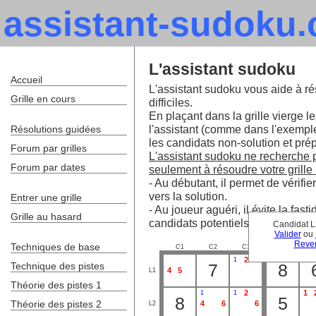
assistant-sudoku
L'assistant sudoku
Accueil
L'assistant sudoku vous aide à ré
Grille en cours
difficiles.
En plaçant dans la grille vierge le
l'assistant (comme dans l'exempl
Résolutions guidées
les candidats non-solution et prépa
Forum par grilles
L'assistant sudoku ne recherche pa
Forum par dates
seulement à résoudre votre grille 
- Au débutant, il permet de vérifie
vers la solution.
Entrer une grille
- Au joueur aguéri, il évite la fa
Grille au hasard
candidats potentiels.
Candidat L
Valider
ou
Reven
Techniques de base
C1
C2
C3
C4
C
2
1
Technique des pistes
7
8
4
5
L1
Théorie des pistes 1
2
1
1
1
8
5
Théorie des pistes 2
4
6
6
L2