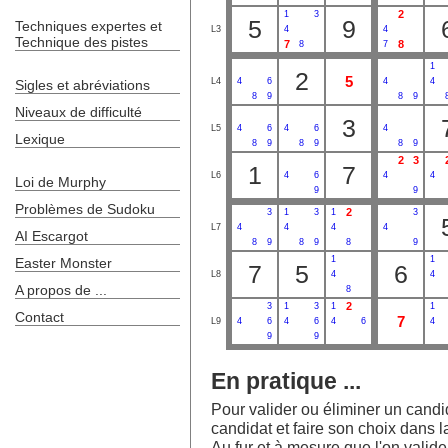
2
1
3
5
9
Techniques expertes et
L3
4
4
Technique des pistes
7
8
8
7
1
2
5
L4
4
6
4
4
Sigles et abréviations
8
9
8
9
Niveaux de difficulté
3
L5
4
6
4
6
4
Lexique
8
9
8
9
8
9
2
3
1
7
L6
4
6
4
4
Loi de Murphy
9
9
Problèmes de Sudoku
2
3
1
3
1
3
L7
4
4
4
4
AI Escargot
8
9
8
9
8
9
1
1
Easter Monster
7
5
6
L8
4
4
A propos de ...
8
2
3
1
3
1
1
Contact
7
L9
4
6
4
6
4
6
4
9
9
En pratique ...
Pour valider ou éliminer un candida
candidat et faire son choix dans la
Au fur et à mesure que l'on valide l