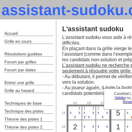
assistant-sudoku
L'assistant sudoku
Accueil
L'assistant sudoku vous aide à ré
Grille en cours
difficiles.
En plaçant dans la grille vierge le
l'assistant (comme dans l'exempl
Résolutions guidées
les candidats non-solution et prépa
Forum par grilles
L'assistant sudoku ne recherche pa
Forum par dates
seulement à résoudre votre grille 
- Au débutant, il permet de vérifie
vers la solution.
Entrer une grille
- Au joueur aguéri, il évite la fa
Grille au hasard
candidats potentiels.
Candidat L
Valider
ou
Reven
Techniques de base
C1
C2
C3
C4
C
3
1
3
1
Technique des pistes
5
L1
4
6
4
6
4
6
4
7
8
8
8
Théorie des pistes 1
2
1
Théorie des pistes 2
L2
4
6
4
6
4