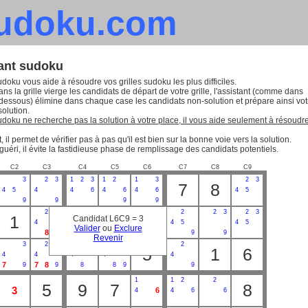
sudoku.com
tant sudoku
udoku vous aide à résoudre vos grilles sudoku les plus difficiles.
ns la grille vierge les candidats de départ de votre grille, l'assistant (comme dans
-dessous) élimine dans chaque case les candidats non-solution et prépare ainsi vot
solution.
sudoku ne recherche pas la solution à votre place, il vous aide seulement à résoudr
, il permet de vérifier pas à pas qu'il est bien sur la bonne voie vers la solution.
guéri, il évite la fastidieuse phase de remplissage des candidats potentiels.
C2
C3
C4
C5
C6
C7
C8
C9
3
2
3
1
2
3
1
2
1
3
2
3
7
8
4
5
4
4
6
4
6
4
6
4
5
9
9
9
9
2
3
2
3
2
2
2
3
2
3
1
7
Candidat L6C9 = 3
4
4
6
4
6
4
5
4
5
Valider
ou
Exclure
8
9
8
8
9
9
9
Revenir
3
2
3
2
3
2
2
5
1
6
4
4
4
4
4
7
7
8
9
9
8
8
9
9
1
1
2
2
5
9
7
8
3
6
4
4
6
6