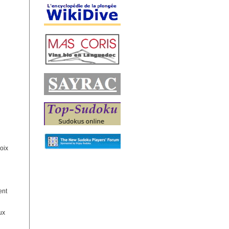
hoix
ent
ux