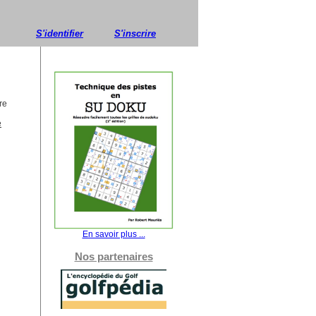
S'identifier
S'inscrire
re
e
En savoir plus ...
Nos partenaires