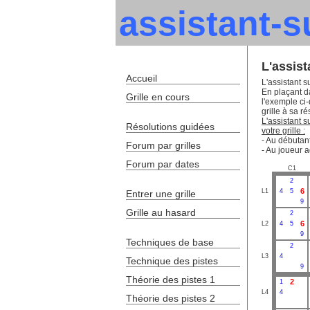
assistant-
L'assis
Accueil
L'assistant s
En plaçant da
Grille en cours
l'exemple ci
grille à sa ré
L'assistant 
Résolutions guidées
votre grille :
- Au débutant
Forum par grilles
- Au joueur a
Forum par dates
C1
2
6
L1
4
5
Entrer une grille
9
Grille au hasard
2
6
L2
4
5
9
Techniques de base
2
L3
4
Technique des pistes
9
Théorie des pistes 1
2
1
L4
4
Théorie des pistes 2