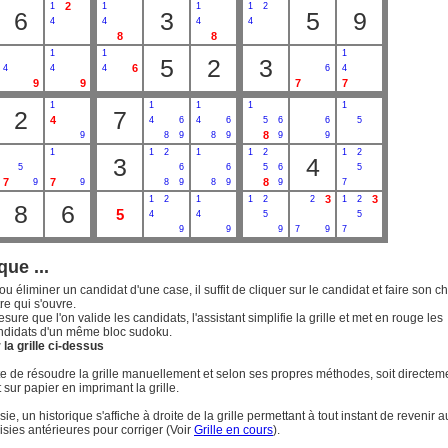
2
1
1
1
1
2
6
3
5
9
4
4
4
4
8
8
1
1
1
5
2
3
6
4
4
4
6
4
9
9
7
7
1
1
1
1
1
2
7
4
4
6
4
6
5
6
6
5
8
9
8
9
8
9
9
9
1
1
2
1
1
2
1
2
3
4
5
6
6
5
6
5
7
7
8
9
9
8
9
8
9
9
7
3
3
1
2
1
1
2
2
1
2
8
6
5
4
4
5
5
9
9
9
7
9
7
que ...
ou éliminer un candidat d'une case, il suffit de cliquer sur le candidat et faire son c
re qui s'ouvre.
esure que l'on valide les candidats, l'assistant simplifie la grille et met en rouge les
ndidats d'un même bloc sudoku.
la grille ci-dessus
uite de résoudre la grille manuellement et selon ses propres méthodes, soit directem
t sur papier en imprimant la grille.
ie, un historique s'affiche à droite de la grille permettant à tout instant de revenir a
isies antérieures pour corriger (Voir
Grille en cours
).