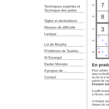
7
L5
Techniques expertes et
Technique des pistes
8
L6
Sigles et abréviations
Niveaux de difficulté
3
L7
Lexique
1
L8
5
Loi de Murphy
9
1
Problèmes de Sudoku
4
L9
5
9
AI Escargot
Easter Monster
En prati
A propos de ...
Pour valider 
dans la fenêt
Contact
Au fur et à m
paires de ca
Essayez sur 
Il suffit ens
à l'écran, soi
A chaque sais
étapes de sa