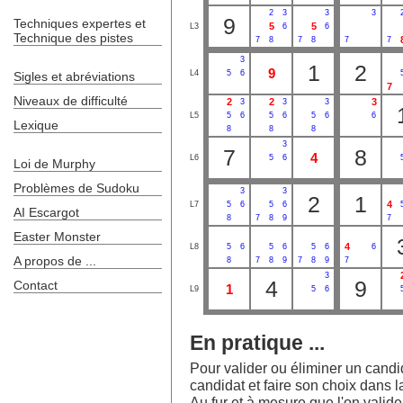
2
3
3
3
9
Techniques expertes et
5
5
L3
6
6
Technique des pistes
7
8
7
8
7
7
3
1
2
9
L4
5
6
Sigles et abréviations
7
Niveaux de difficulté
2
2
3
3
3
3
L5
5
6
5
6
5
6
6
Lexique
8
8
8
3
7
8
4
L6
5
6
Loi de Murphy
Problèmes de Sudoku
3
3
2
1
4
L7
5
6
5
6
AI Escargot
8
7
8
9
7
Easter Monster
4
L8
5
6
5
6
5
6
6
A propos de ...
8
7
8
9
7
8
9
7
3
4
9
Contact
1
L9
5
6
En pratique ...
Pour valider ou éliminer un candida
candidat et faire son choix dans la
Au fur et à mesure que l'on valide l