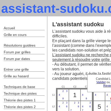
assistant-sudoku
L'assistant sudoku
Accueil
L'assistant sudoku vous aide à ré
Grille en cours
difficiles.
En plaçant dans la grille vierge le
l'assistant (comme dans l'exempl
Résolutions guidées
les candidats non-solution et prépa
Forum par grilles
L'assistant sudoku ne recherche pa
Forum par dates
seulement à résoudre votre grille 
- Au débutant, il permet de vérifie
vers la solution.
Entrer une grille
- Au joueur aguéri, il évite la fa
Grille au hasard
candidats potentiels.
Candidat L
Valider
ou
Reven
Techniques de base
C1
C2
C3
C4
C
2
3
3
3
Technique des pistes
1
L1
4
4
4
4
8
8
Théorie des pistes 1
2
3
2
3
3
5
Théorie des pistes 2
L2
4
6
6
4
6
4
7
7
7