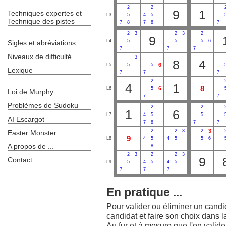
2
2
9
1
Techniques expertes et
L3
5
4
5
Technique des pistes
7
8
7
8
7
2
3
2
3
2
9
L4
5
5
5
6
Sigles et abréviations
7
7
7
Niveaux de difficulté
3
8
4
6
L5
5
5
Lexique
7
7
7
2
4
1
8
6
L6
5
Loi de Murphy
7
7
Problèmes de Sudoku
2
2
1
6
L7
4
5
5
AI Escargot
7
8
7
7
3
2
2
3
2
Easter Monster
9
L8
4
5
4
5
5
6
A propos de ...
8
2
3
2
2
3
9
Contact
L9
5
4
5
4
5
7
7
7
En pratique ...
Pour valider ou éliminer un candida
candidat et faire son choix dans la
Au fur et à mesure que l'on valide l