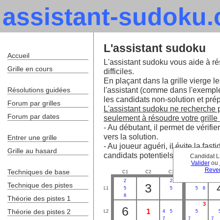
assistant-sudoku
L'assistant sudoku
Accueil
L'assistant sudoku vous aide à ré
Grille en cours
difficiles.
En plaçant dans la grille vierge le
l'assistant (comme dans l'exempl
Résolutions guidées
les candidats non-solution et prépa
Forum par grilles
L'assistant sudoku ne recherche pa
Forum par dates
seulement à résoudre votre grille 
- Au débutant, il permet de vérifie
vers la solution.
Entrer une grille
- Au joueur aguéri, il évite la fa
Grille au hasard
candidats potentiels.
Candidat L
Valider
ou
Reven
Techniques de base
C1
C2
C3
C4
C
2
2
2
Technique des pistes
3
L1
5
5
5
6
8
Théorie des pistes 1
3
6
1
Théorie des pistes 2
L2
4
5
5
7
7
7